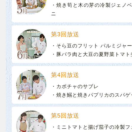
・焼き筍と木の芽の冷製ジェノベ
ニ
第3回放送
・そら豆のフリット パルミジャ
・豚バラ肉と大豆の夏野菜トマト
第4回放送
・カボチャのサブレ
・焼き鰯と焼きパプリカのスパゲ
第5回放送
・ミニトマトと揚げ茄子の冷製フ